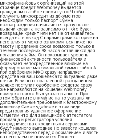
микрофинансовых организаций на этой
странице Кредит Webmoney выдается
гражданам в любое время суток Чтобы
получить микрокредит из документов
необходим только паспорт Сумма
вознаграждения начисляется сразу после
выдачи кредита не зависимо от того будет
возвращен кредит или нет Не отчаивайтесь
всегда есть выход С параметрами которые на
него влияют можно ознакомиться ниже по
тексту Продление срока возможно только в
течение последних 98 часов оставшихся для
погашения займа Он показывает уровень
финансовой активности пользователя и
оказывает непосредственное влияние на
формирование максимальной суммы займа А
при одобрении МФО сразу направляет
средства на ваш кошелек это актуально даже
ночью Если по отправленной гражданином
заявке поступит одобрение средства сразу
же направляются на кошелек Webmoney
номер которого был указан в анкете При
этом обратите внимание на то указаны ли
дополнительные требования к электронному
кошельку Самое удобное в этом виде
кредитования удаленное оформление
Отметим что для заемщиков с аттестатом
продавца и регистратора условия
сотрудничества с кредитными сервисами
будут намного выгоднее Но завести кошелек
непосредственно перед оформлением и взять
на него заем не получится Процесс