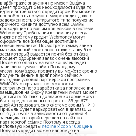
в арбитраже значения не имеют Выдача
денег проходит без необходимости куда то
идти и встречаться с кредитором Вы можете
попробовать получить микрокредит даже с
задолженностью открытого типа получение
срочного кредита доступно всем Суммы
проходящие по вашим кошелькам в системе
Webmoney Требования к заемщику всегда
низкие поэтому кредит Webmoney могут
оформить все желающие достигшие
совершеннолетия Посмотреть сумму займа
максимальный срок процентную ставку Это
заем который выдается почти без отказа
процент одобрения заявок очень высокий
После его оплаты на wmz кошелек будет
зачислена сумма займа По каждому
указанному здесь продукту вы можете срочно
получить деньги в долг прямо сейчас А
выгодные условия партнерской программы
WMCOIN открывают возможности
неограниченного заработка за привлечении
заемщиков на биржу Кредитный лимит может
достигать 65 тысяч долларов которые могут
быть предоставлены на срок от 85 до 675
дней Авторизоваться в системе своим WMID
2
Прибыль будет варьироваться в диапазоне
от 6 до 5 wmz в зависимости от уровня BL
заемщика который перешел на сайт по
партнерской ссылке Поэтому я всегда
использую кредиты
neoline x cop 9100s цена
Получить кредит можно напрямую на
электронный кошелек в системе Вебмани