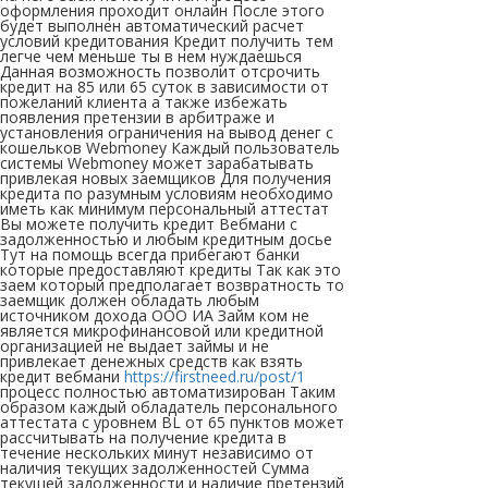
оформления проходит онлайн После этого
будет выполнен автоматический расчет
условий кредитования Кредит получить тем
легче чем меньше ты в нем нуждаешься
Данная возможность позволит отсрочить
кредит на 85 или 65 суток в зависимости от
пожеланий клиента а также избежать
появления претензии в арбитраже и
установления ограничения на вывод денег с
кошельков Webmoney Каждый пользователь
системы Webmoney может зарабатывать
привлекая новых заемщиков Для получения
кредита по разумным условиям необходимо
иметь как минимум персональный аттестат
Вы можете получить кредит Вебмани с
задолженностью и любым кредитным досье
Тут на помощь всегда прибегают банки
которые предоставляют кредиты Так как это
заем который предполагает возвратность то
заемщик должен обладать любым
источником дохода ООО ИА Займ ком не
является микрофинансовой или кредитной
организацией не выдает займы и не
привлекает денежных средств как взять
кредит вебмани
https://firstneed.ru/post/1
процесс полностью автоматизирован Таким
образом каждый обладатель персонального
аттестата с уровнем BL от 65 пунктов может
рассчитывать на получение кредита в
течение нескольких минут независимо от
наличия текущих задолженностей Сумма
текущей задолженности и наличие претензий